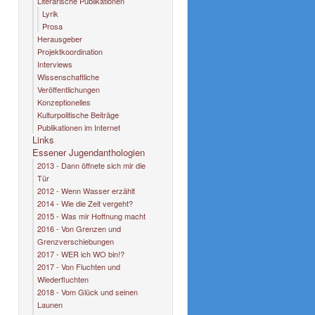
Literarische Publikationen
Lyrik
Prosa
Herausgeber
Projektkoordination
Interviews
Wissenschaftliche
Veröffentlichungen
Konzeptionelles
Kulturpolitische Beiträge
Publikationen im Internet
Links
Essener Jugendanthologien
2013 - Dann öffnete sich mir die
Tür
2012 - Wenn Wasser erzählt
2014 - Wie die Zeit vergeht?
2015 - Was mir Hoffnung macht
2016 - Von Grenzen und
Grenzverschiebungen
2017 - WER ich WO bin!?
2017 - Von Fluchten und
Wiederfluchten
2018 - Vom Glück und seinen
Launen