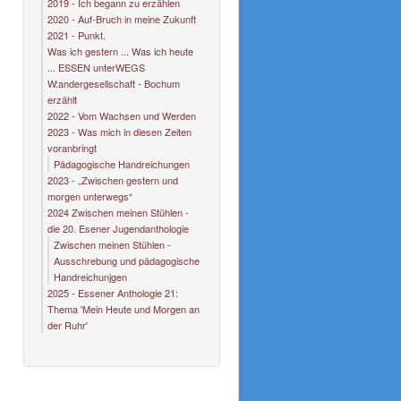
2019 - Ich begann zu erzählen
2020 - Auf-Bruch in meine Zukunft
2021 - Punkt.
Was ich gestern ... Was ich heute
... ESSEN unterWEGS
W:andergesellschaft - Bochum
erzählt
2022 - Vom Wachsen und Werden
2023 - Was mich in diesen Zeiten
voranbringt
Pädagogische Handreichungen
2023 - „Zwischen gestern und
morgen unterwegs“
2024 Zwischen meinen Stühlen -
die 20. Esener Jugendanthologie
Zwischen meinen Stühlen -
Ausschrebung und pädagogische
Handreichunjgen
2025 - Essener Anthologie 21:
Thema 'Mein Heute und Morgen an
der Ruhr'