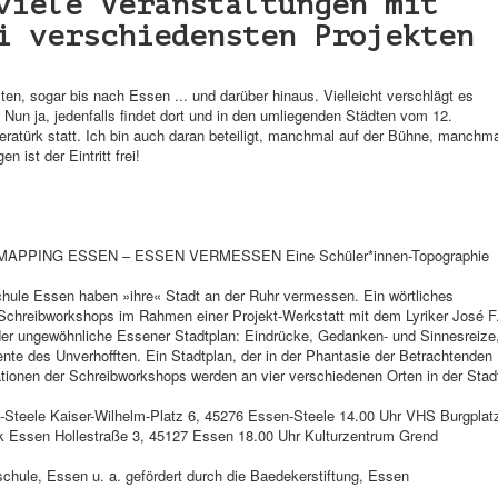
viele Veranstaltungen mit
i verschiedensten Projekten
ten, sogar bis nach Essen ... und darüber hinaus. Vielleicht verschlägt es
Nun ja, jedenfalls findet dort und in den umliegenden Städten vom 12.
teratürk statt. Ich bin auch daran beteiligt, manchmal auf der Bühne, manchm
 ist der Eintritt frei!
PING ESSEN – ESSEN VERMESSEN Eine Schüler*innen-Topographie
hule Essen haben »ihre« Stadt an der Ruhr vermessen. Ein wörtliches
chreibworkshops im Rahmen einer Projekt-Werkstatt mit dem Lyriker José F
r, der ungewöhnliche Essener Stadtplan: Eindrücke, Gedanken- und Sinnesreize
ente des Unverhofften. Ein Stadtplan, der in der Phantasie der Betrachtenden
tionen der Schreibworkshops werden an vier verschiedenen Orten in der Stad
Steele Kaiser-Wilhelm-Platz 6, 45276 Essen-Steele 14.00 Uhr VHS Burgplat
ek Essen Hollestraße 3, 45127 Essen 18.00 Uhr Kulturzentrum Grend
chule, Essen u. a. gefördert durch die Baedekerstiftung, Essen