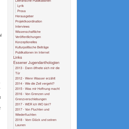
Literarische Publikationen
Lyrik
Prosa
Herausgeber
Projektkoordination
Interviews
Wissenschaftliche
al
Veröffentlichungen
Konzeptionelles
Kulturpolitische Beiträge
Publikationen im Internet
Links
Essener Jugendanthologien
2013 - Dann öffnete sich mir die
Tür
2012 - Wenn Wasser erzählt
.
2014 - Wie die Zeit vergeht?
,
2015 - Was mir Hoffnung macht
2016 - Von Grenzen und
t
Grenzverschiebungen
2017 - WER ich WO bin!?
z
2017 - Von Fluchten und
Wiederfluchten
2018 - Vom Glück und seinen
Launen