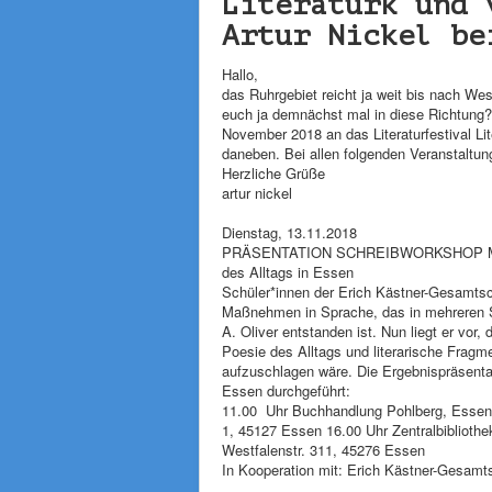
Literatürk und 
Artur Nickel be
Hallo,
das Ruhrgebiet reicht ja weit bis nach Wes
euch ja demnächst mal in diese Richtung? 
November 2018 an das Literaturfestival Li
daneben. Bei allen folgenden Veranstaltungen
Herzliche Grüße
artur nickel
Dienstag, 13.11.2018
PRÄSENTATION SCHREIBWORKSHOP MAP
des Alltags in Essen
Schüler*innen der Erich Kästner-Gesamtsc
Maßnehmen in Sprache, das in mehreren S
A. Oliver entstanden ist. Nun liegt er vo
Poesie des Alltags und literarische Fragm
aufzuschlagen wäre. Die Ergebnispräsenta
Essen durchgeführt:
11.00 Uhr Buchhandlung Pohlberg, Essen-
1, 45127 Essen 16.00 Uhr Zentralbiblioth
Westfalenstr. 311, 45276 Essen
In Kooperation mit: Erich Kästner-Gesamts