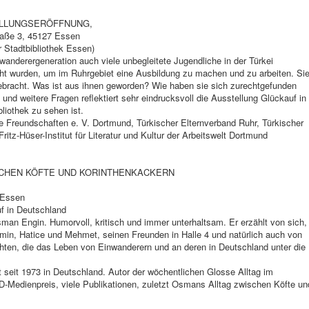
ELLUNGSERÖFFNUNG,
traße 3, 45127 Essen
r Stadtbibliothek Essen)
wanderergeneration auch viele unbegleitete Jugendliche in der Türkei
t wurden, um im Ruhrgebiet eine Ausbildung zu machen und zu arbeiten. Si
ebracht. Was ist aus ihnen geworden? Wie haben sie sich zurechtgefunden
nd weitere Fragen reflektiert sehr eindrucksvoll die Ausstellung Glückauf in
bliothek zu sehen ist.
ale Freundschaften e. V. Dortmund, Türkischer Elternverband Ruhr, Türkischer
ritz-Hüser-Institut für Literatur und Kultur der Arbeitswelt Dortmund
CHEN KÖFTE UND KORINTHENKACKERN
 Essen
f in Deutschland
an Engin. Humorvoll, kritisch und immer unterhaltsam. Er erzählt von sich,
min, Hatice und Mehmet, seinen Freunden in Halle 4 und natürlich auch von
hten, die das Leben von Einwanderern und an deren in Deutschland unter die
t seit 1973 in Deutschland. Autor der wöchentlichen Glosse Alltag im
Medienpreis, viele Publikationen, zuletzt Osmans Alltag zwischen Köfte un