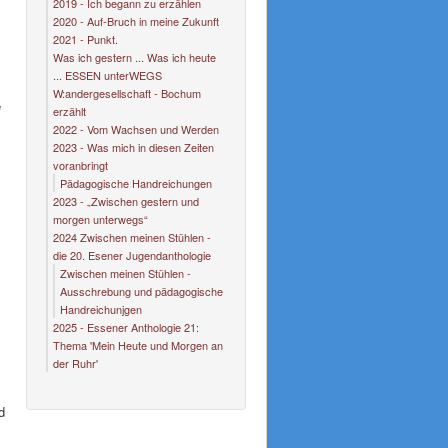
2019 - Ich begann zu erzählen
2020 - Auf-Bruch in meine Zukunft
2021 - Punkt.
Was ich gestern ... Was ich heute
... ESSEN unterWEGS
W:andergesellschaft - Bochum
e
erzählt
2022 - Vom Wachsen und Werden
2023 - Was mich in diesen Zeiten
voranbringt
Pädagogische Handreichungen
2023 - „Zwischen gestern und
morgen unterwegs“
2024 Zwischen meinen Stühlen -
die 20. Esener Jugendanthologie
Zwischen meinen Stühlen -
Ausschrebung und pädagogische
Handreichunjgen
2025 - Essener Anthologie 21:
Thema 'Mein Heute und Morgen an
der Ruhr'
d