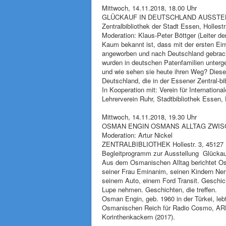
Mittwoch, 14.11.2018, 18.00 Uhr
GLÜCKAUF IN DEUTSCHLAND AUSST
Zentralbibliothek der Stadt Essen, Holles
Moderation: Klaus-Peter Böttger (Leiter de
Kaum bekannt ist, dass mit der ersten Ein
angeworben und nach Deutschland gebrach
wurden in deutschen Patenfamilien unterg
und wie sehen sie heute ihren Weg? Diese u
Deutschland, die in der Essener Zentral-bi
In Kooperation mit: Verein für Internation
Lehrerverein Ruhr, Stadtbibliothek Essen, F
Mittwoch, 14.11.2018, 19.30 Uhr
OSMAN ENGIN OSMANS ALLTAG ZWIS
Moderation: Artur Nickel
ZENTRALBIBLIOTHEK Hollestr. 3, 45127
Begleitprogramm zur Ausstellung Glückau
Aus dem Osmanischen Alltag berichtet Osm
seiner Frau Eminanim, seinen Kindern Ner
seinem Auto, einem Ford Transit. Geschic
Lupe nehmen. Geschichten, die treffen.
Osman Engin, geb. 1960 in der Türkei, leb
Osmanischen Reich für Radio Cosmo, ARD-
Korinthenkackern (2017).