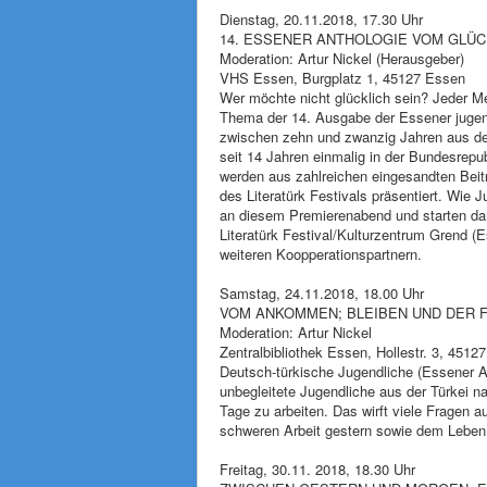
Dienstag, 20.11.2018, 17.30 Uhr
14. ESSENER ANTHOLOGIE VOM GLÜCK 
Moderation: Artur Nickel (Herausgeber)
VHS Essen, Burgplatz 1, 45127 Essen
Wer möchte nicht glücklich sein? Jeder M
Thema der 14. Ausgabe der Essener jugen
zwischen zehn und zwanzig Jahren aus dem
seit 14 Jahren einmalig in der Bundesrepu
werden aus zahlreichen eingesandten Beitr
des Literatürk Festivals präsentiert. Wie
an diesem Premierenabend und starten dam
Literatürk Festival/Kulturzentrum Grend 
weiteren Koopperationspartnern.
Samstag, 24.11.2018, 18.00 Uhr
VOM ANKOMMEN; BLEIBEN UND DER 
Moderation: Artur Nickel
Zentralbibliothek Essen, Hollestr. 3, 4512
Deutsch-türkische Jugendliche (Essener An
unbegleitete Jugendliche aus der Türkei 
Tage zu arbeiten. Das wirft viele Fragen
schweren Arbeit gestern sowie dem Leben 
Freitag, 30.11. 2018, 18.30 Uhr