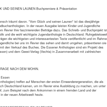
UND SEINEN LAUNEN Buchpremiere & Präsentation
ensch träumt davon. "Vom Glück und seinen Launen" ist das diesjährige
dbuchanthologien. In der neuen Ausgabe leisten Kinder und Jugendliche
 Revier ihre faszinierenden Beiträge dazu. Das Schreib- und Buchprojekt is
blik und die wohl wichtigste Jugendanthologie in Deutschland. Ruhrgebietswei
ägen die wichtigsten und interessantesten Texte veröffentlicht und im Rahm
 Jugendliche bei uns im Revier das sehen und damit umgehen, präsentieren sie
it den Verkauf des Buches. Die Essener Anthologien sind ein Projekt des
(Essen) und dem Geest-Verlag (Vechta) in Zusammenarbeit mit zahlreichen
FRAGE NACH DEM WOHIN.
7 Essen
thologien) treffen auf Menschen der ersten Einwanderergeneration, die als
nach Deutschland kamen, um im Revier eine Ausbildung zu machen, um unter
 auf, zum Beispiel nach dem Ankommen in einem fremden Land und der
in der neuen Arbeitswelt heute.