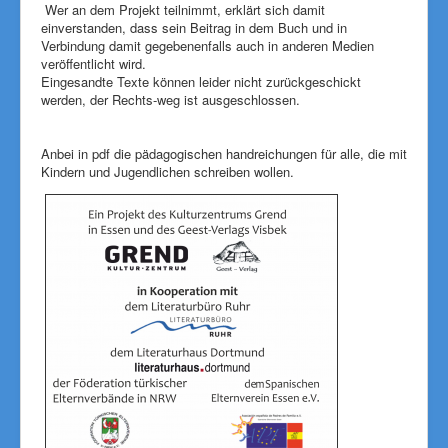
Wer an dem Projekt teilnimmt, erklärt sich damit
s
einverstanden, dass sein Beitrag in dem Buch und in
e
Verbindung damit gegebenenfalls auch in anderen Medien
n
veröffentlicht wird.
d
Eingesandte Texte können leider nicht zurückgeschickt
s
werden, der Rechts-weg ist ausgeschlossen.
e
-
m
Anbei in pdf die pädagogischen handreichungen für alle, die mit
a
Kindern und Jugendlichen schreiben wollen.
i
l
)