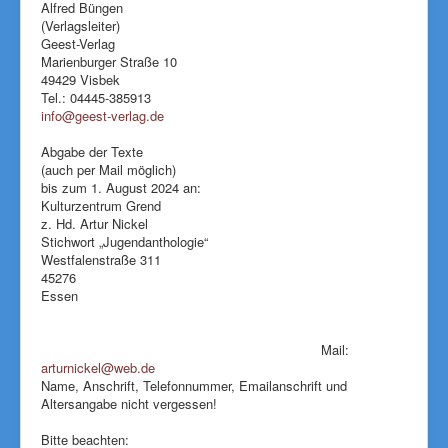
Alfred Büngen
i
x
t
(Verlagsleiter)
n
t
e
Geest-Verlag
k
e
r
Marienburger Straße 10
s
r
n
49429 Visbek
e
n
a
Tel.: 04445-385913
n
a
l
info@geest-verlag.de
d
(
l
)
s
l
)
Abgabe der Texte
e
i
(auch per Mail möglich)
-
n
bis zum 1. August 2024 an:
m
k
Kulturzentrum Grend
a
s
z. Hd. Artur Nickel
i
e
Stichwort „Jugendanthologie“
l
n
Westfalenstraße 311
)
d
45276
s
Essen
e
-
m
Mail:
a
arturnickel@web.de
(
i
Name, Anschrift, Telefonnummer, Emailanschrift und
l
l
Altersangabe nicht vergessen!
i
)
n
Bitte beachten:
k