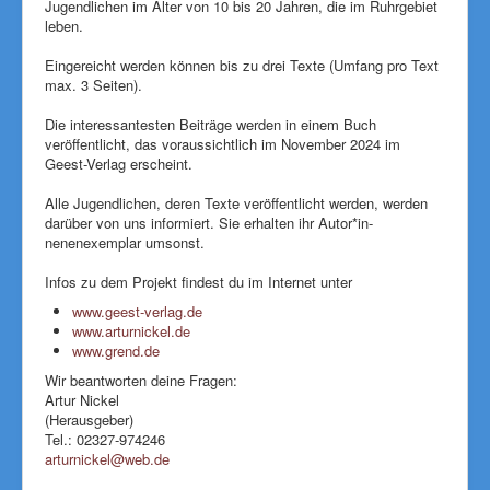
Jugendlichen im Alter von 10 bis 20 Jahren, die im Ruhrgebiet
leben.
Eingereicht werden können bis zu drei Texte (Umfang pro Text
max. 3 Seiten).
Die interessantesten Beiträge werden in einem Buch
veröffentlicht, das voraussichtlich im November 2024 im
Geest-Verlag erscheint.
Alle Jugendlichen, deren Texte ver­öffentlicht werden, werden
darüber von uns informiert. Sie erhalten ihr Autor*in-
nenenexemplar umsonst.
Infos zu dem Projekt findest du im Internet unter
www.geest-verlag.de
www.arturnickel.de
(
www.grend.de
(
l
l
i
Wir beantworten deine Fragen:
i
n
Artur Nickel
n
k
(Herausgeber)
k
i
Tel.: 02327-974246
i
s
arturnickel@web.de
(
s
e
l
e
x